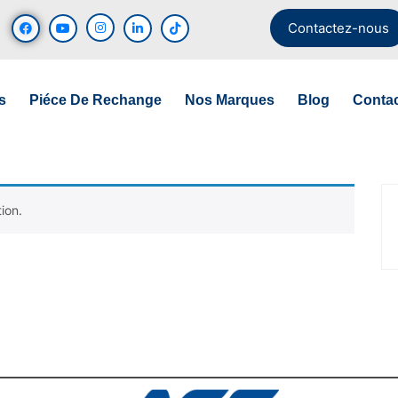
Contactez-nous
s
Piéce De Rechange
Nos Marques
Blog
Conta
ion.