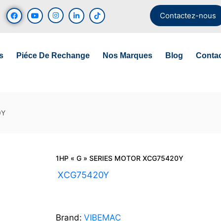
Contactez-nous
s
Piéce De Rechange
Nos Marques
Blog
Conta
0Y
1HP « G » SERIES MOTOR XCG75420Y
UGS :
XCG75420Y
Brand:
VIBEMAC