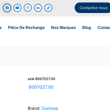
Contactez-nous
s
Piéce De Rechange
Nos Marques
Blog
Conta
axle B007027.00
UGS :
B007027.00
Brand:
Durkopp