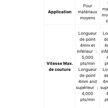
Pour
ma
Application
matériaux
mo
moyens
l
Longueur
Lo
de point
de
4mm et
4
inférieur ：
inf
5,000
Vitesse Max.
pts/min
p
de couture
Longueur
Lo
de point
de
4mm and
4m
supérieur ：
sup
4,000
pts/min
p