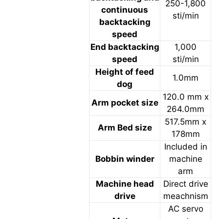
250-1,800
continuous
sti/min
backtacking
speed
End backtacking
1,000
speed
sti/min
Height of feed
1.0mm
dog
120.0 mm x
Arm pocket size
264.0mm
517.5mm x
Arm Bed size
178mm
Included in
Bobbin winder
machine
arm
Machine head
Direct drive
drive
meachnism
AC servo