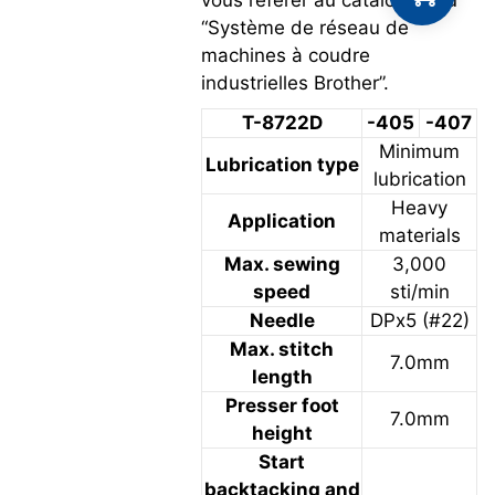
“Système de réseau de
machines à coudre
industrielles Brother”.
T-8722D
-405
-407
Minimum
Lubrication type
lubrication
Heavy
Application
materials
Max. sewing
3,000
speed
sti/min
Needle
DPx5 (#22)
Max. stitch
7.0mm
length
Presser foot
7.0mm
height
Start
backtacking and