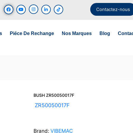
Contactez-nous
s
Piéce De Rechange
Nos Marques
Blog
Conta
BUSH ZR50050017F
UGS :
ZR50050017F
Brand:
VIBEMAC