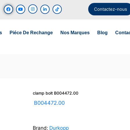
Contactez-nous
s
Piéce De Rechange
Nos Marques
Blog
Conta
clamp bolt B004472.00
UGS :
B004472.00
Brand:
Durkopp