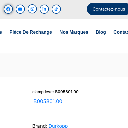
Contactez-nous
s
Piéce De Rechange
Nos Marques
Blog
Conta
clamp lever B005801.00
UGS :
B005801.00
Brand:
Durkopp