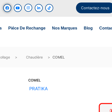
Contactez-nous
s
Piéce De Rechange
Nos Marques
Blog
Conta
ollage
Chaudière
COMEL
COMEL
UGS :
PRATIKA