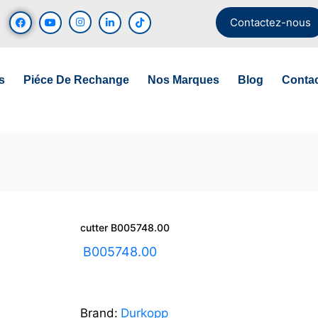
Contactez-nous
s
Piéce De Rechange
Nos Marques
Blog
Conta
cutter B005748.00
UGS :
B005748.00
Brand:
Durkopp