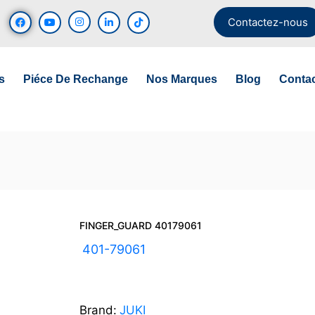
Contactez-nous
s
Piéce De Rechange
Nos Marques
Blog
Conta
FINGER_GUARD 40179061
UGS :
401-79061
Brand:
JUKI