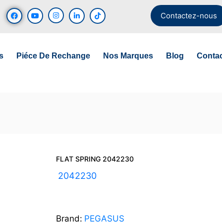
Contactez-nous
s
Piéce De Rechange
Nos Marques
Blog
Conta
FLAT SPRING 2042230
UGS :
2042230
Brand:
PEGASUS