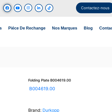
Contactez-nous
s
Piéce De Rechange
Nos Marques
Blog
Conta
Folding Plate B004619.00
UGS :
B004619.00
Brand:
Durkopp