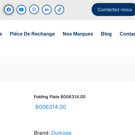
Contactez-nous
s
Piéce De Rechange
Nos Marques
Blog
Conta
Folding Plate B006314.00
UGS :
B006314.00
Brand:
Durkopp