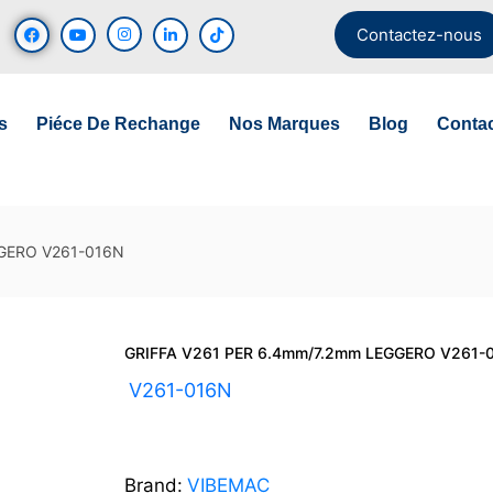
Contactez-nous
s
Piéce De Rechange
Nos Marques
Blog
Conta
GGERO V261-016N
GRIFFA V261 PER 6.4mm/7.2mm LEGGERO V261-
UGS :
V261-016N
Brand:
VIBEMAC