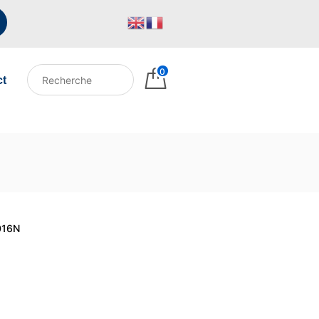
0
ct
016N