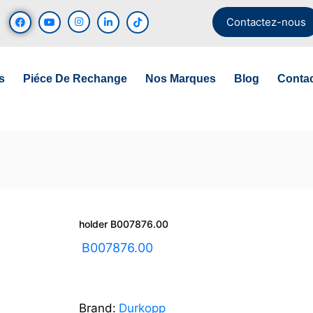
Contactez-nous
s
Piéce De Rechange
Nos Marques
Blog
Conta
holder B007876.00
UGS :
B007876.00
Brand:
Durkopp