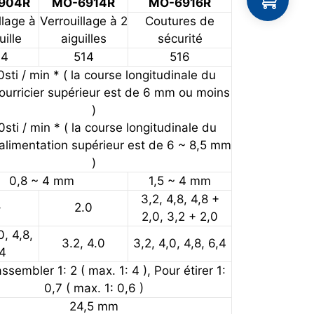
904R
MO-6914R
MO-6916R
llage à
Verrouillage à 2
Coutures de
uille
aiguilles
sécurité
04
514
516
sti / min * ( la course longitudinale du
ourricier supérieur est de 6 mm ou moins
)
sti / min * ( la course longitudinale du
’alimentation supérieur est de 6 ~ 8,5 mm
)
0,8 ~ 4 mm
1,5 ~ 4 mm
3,2, 4,8, 4,8 +
–
2.0
2,0, 3,2 + 2,0
0, 4,8,
3.2, 4.0
3,2, 4,0, 4,8, 6,4
,4
ssembler 1: 2 ( max. 1: 4 ), Pour étirer 1:
0,7 ( max. 1: 0,6 )
24,5 mm