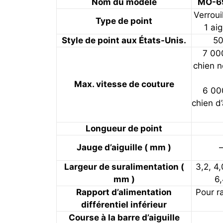
Nom du modèle
MO-6
Verroui
Type de point
1 aig
Style de point aux États-Unis.
5
7 000
chien n
Max. vitesse de couture
6 000
chien d
Longueur de point
Jauge d’aiguille ( mm )
Largeur de suralimentation (
3,2, 4,
mm )
6
Rapport d’alimentation
Pour ra
différentiel inférieur
Course à la barre d’aiguille