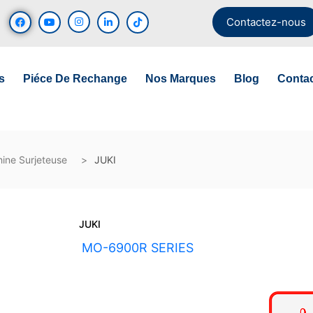
Contactez-nous
s
Piéce De Rechange
Nos Marques
Blog
Conta
ine Surjeteuse
JUKI
JUKI
UGS :
MO-6900R SERIES