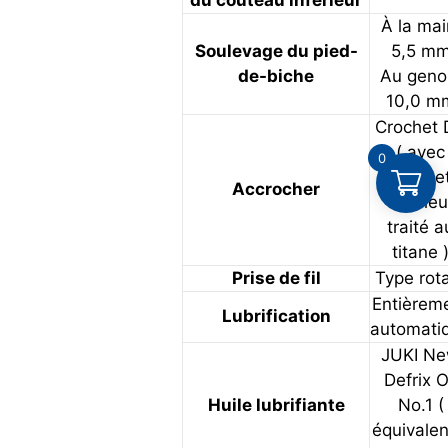
À la mai
Soulevage du pied-
5,5 m
de-biche
Au geno
10,0 m
Crochet
( avec
0
croche
Accrocher
intérieu
traité a
titane 
Prise de fil
Type rota
Entièrem
Lubrification
automati
JUKI N
Defrix O
Huile lubrifiante
No.1 (
équivalen