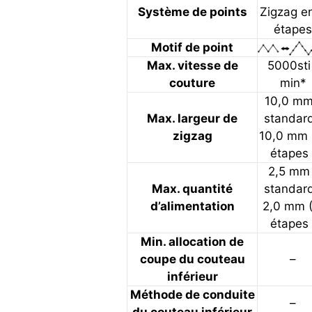
Système de points
Zigzag e
étape
Motif de point
Max. vitesse de
5000sti
couture
min*
10,0 mm
Max. largeur de
standard
zigzag
10,0 mm 
étapes 
2,5 mm 
Max. quantité
standard
d’alimentation
2,0 mm (
étapes 
Min. allocation de
coupe du couteau
–
inférieur
Méthode de conduite
–
du couteau inférieur