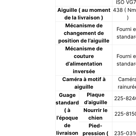
ISO VG7
Aiguille ( au moment
438 ( N
de la livraison )
)
Mécanisme de
Fourni 
changement de
standa
position de l’aiguille
Mécanisme de
couture
Fourni 
d’alimentation
standa
inversée
Caméra à motif à
Camér
aiguille
rainuré
Plaque
Guage
225-824
d’aiguille
standard
( à
Nourrir le
225-815
l’époque
chien
de
Pied-
livraison
pression (
235-031