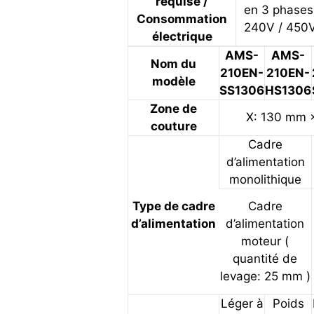
requise /
en 3 phases
Consommation
240V / 450
électrique
AMS-
AMS-
Nom du
210EN-
210EN-
modèle
SS1306
HS1306
Zone de
X: 130 mm 
couture
Cadre
d’alimentation
monolithique
Type de cadre
Cadre
d’alimentation
d’alimentation
moteur (
quantité de
levage: 25 mm )
Léger à
Poids