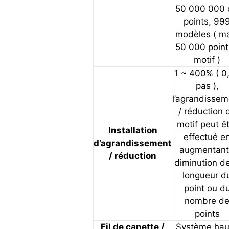
50 000 000 
points, 99
modèles ( m
50 000 point
motif )
1 ~ 400% ( 0
pas ),
l’agrandissem
/ réduction 
motif peut ê
Installation
effectué e
d’agrandissement
augmentant
/ réduction
diminution de
longueur d
point ou d
nombre d
points
Fil de canette /
Système hau