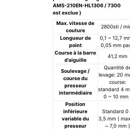
AMS-210EN-HL1306 / 7300
est exclue )
Max. vitesse de
2800sti / mi
couture
Longueur de
0,1 ~ 12,7 m
point
0,05 mm pas
Course à la barre
41,2 mm
d’aiguille
Quantité d
Soulevage /
levage: 20 m
course du
course:
presseur
standard 4 m
intermédiaire
0 ~ 10 mm 
Position
inférieure
Standard 0
variable du
3,5 mm ( max
presseur
~ 7,0 mm 