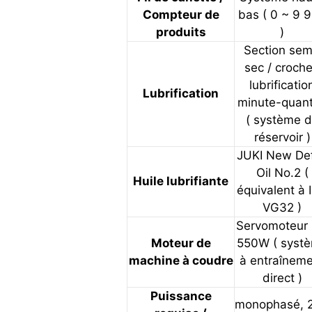
Compteur de
bas ( 0 ~ 9 
produits
)
Section sem
sec / croche
lubrificatio
Lubrification
minute-quant
( système 
réservoir )
JUKI New Def
Oil No.2 (
Huile lubrifiante
équivalent à 
VG32 )
Servomoteur
Moteur de
550W ( syst
machine à coudre
à entraînem
direct )
Puissance
monophasé, 