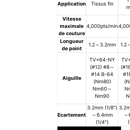
Application
Tissus fin
m
Vitesse
maximale
4,000pts/min
4,00
de couture
Longueur
1.2～3.2mm
1.2
de point
TV×64-NY
TV
(#12) #8～
(#1
#14 B-64
#1
Aiguille
(Nm80)
(N
Nm60～
N
Nm90
N
3.2mm (1/8″)
3.2m
Ecartement
～6.4mm
～
(1/4″)
(