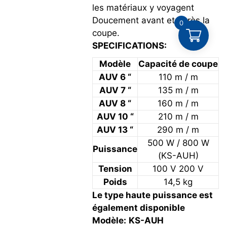
les matériaux y voyagent
Doucement avant et après la
0
coupe.
SPECIFICATIONS:
Modèle
Capacité de coupe
AUV 6 “
110 m / m
AUV 7 “
135 m / m
AUV 8 “
160 m / m
AUV 10 “
210 m / m
AUV 13 “
290 m / m
500 W / 800 W
Puissance
(KS-AUH)
Tension
100 V 200 V
Poids
14,5 kg
Le type haute puissance est
également disponible
Modèle:
KS-AUH