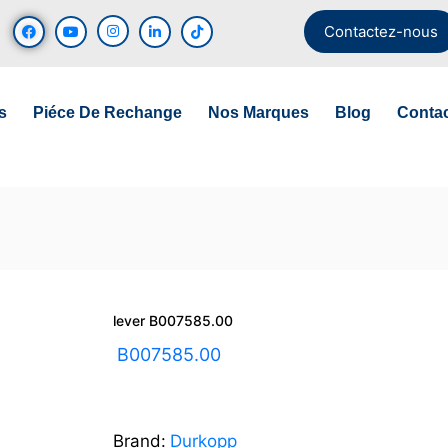
Contactez-nous
s
Piéce De Rechange
Nos Marques
Blog
Conta
lever B007585.00
UGS :
B007585.00
Brand:
Durkopp