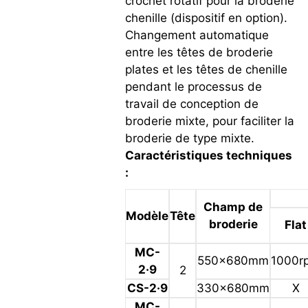
crochet rotatif pour la broderie
chenille (dispositif en option).
Changement automatique
entre les têtes de broderie
plates et les têtes de chenille
pendant le processus de
travail de conception de
broderie mixte, pour faciliter la
broderie de type mixte.
Caractéristiques techniques
:
Champ de
Modèle
Tête
broderie
Flat
MC-
550x680mm
1000r
2·9
2
CS-2·9
330x680mm
X
MC-