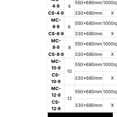
550x680mm
1000r
4·9
4
CS-4·9
330x680mm
X
MC-
550x680mm
1000r
6·9
6
CS-6·9
330x680mm
X
MC-
550x680mm
1000r
8·9
8
CS-8·9
330x680mm
X
MC-
550x680mm
1000r
10·9
10
CS-
330x680mm
X
10·9
MC-
550x680mm
1000r
12·9
12
CS-
330x680mm
X
12·9