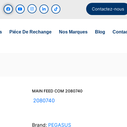
Contactez-nous
s
Piéce De Rechange
Nos Marques
Blog
Conta
MAIN FEED COM 2080740
UGS :
2080740
Brand:
PEGASUS