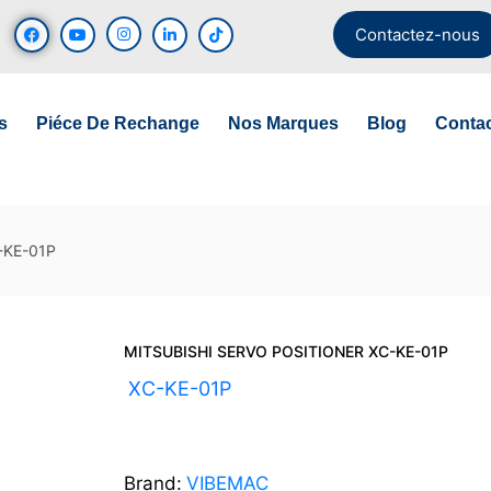
Contactez-nous
s
Piéce De Rechange
Nos Marques
Blog
Conta
-KE-01P
MITSUBISHI SERVO POSITIONER XC-KE-01P
UGS :
XC-KE-01P
Brand:
VIBEMAC