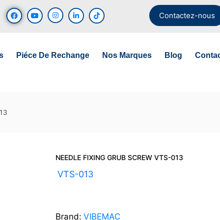
Contactez-nous
s
Piéce De Rechange
Nos Marques
Blog
Conta
13
NEEDLE FIXING GRUB SCREW VTS-013
UGS :
VTS-013
Brand:
VIBEMAC