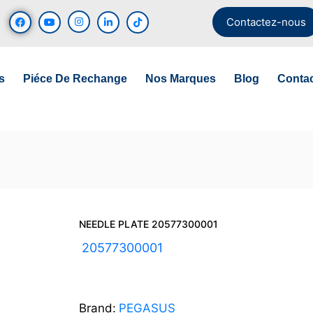
Contactez-nous
s
Piéce De Rechange
Nos Marques
Blog
Conta
NEEDLE PLATE 20577300001
UGS :
20577300001
Brand:
PEGASUS