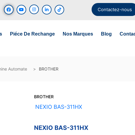
Contactez-nous
s
Piéce De Rechange
Nos Marques
Blog
Conta
ine Automate
BROTHER
BROTHER
UGS :
NEXIO BAS-311HX
NEXIO BAS-311HX