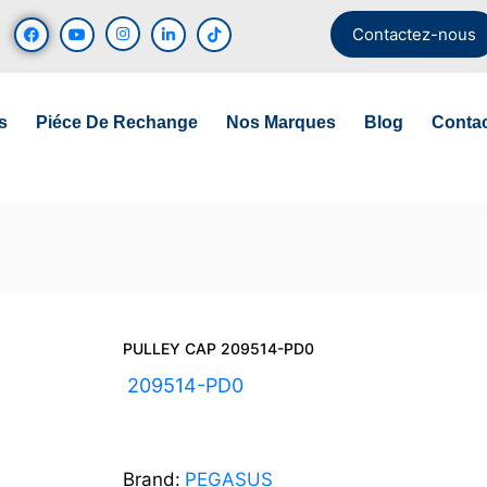
Contactez-nous
s
Piéce De Rechange
Nos Marques
Blog
Conta
PULLEY CAP 209514-PD0
UGS :
209514-PD0
Brand:
PEGASUS