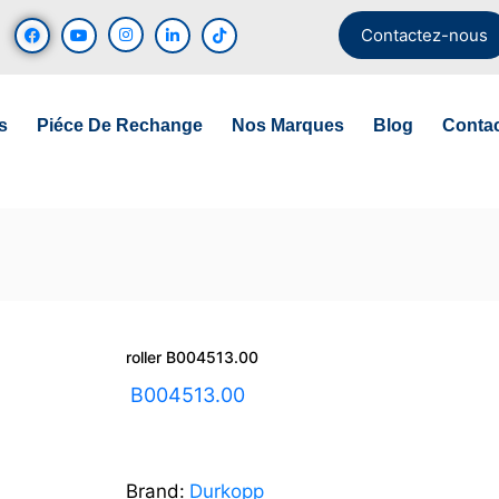
Contactez-nous
s
Piéce De Rechange
Nos Marques
Blog
Conta
roller B004513.00
UGS :
B004513.00
Brand:
Durkopp