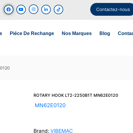
Contactez-nous
s
Piéce De Rechange
Nos Marques
Blog
Conta
0120
ROTARY HOOK LT2-2250B1T MN62E0120
UGS :
MN62E0120
Brand:
VIBEMAC