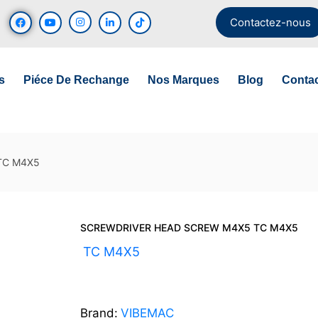
Contactez-nous
s
Piéce De Rechange
Nos Marques
Blog
Conta
TC M4X5
SCREWDRIVER HEAD SCREW M4X5 TC M4X5
UGS :
TC M4X5
Brand:
VIBEMAC