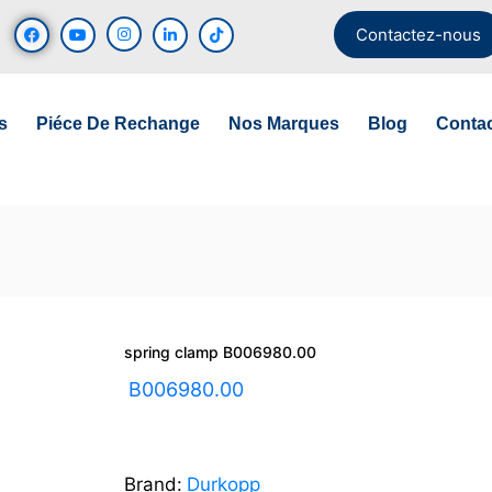
Contactez-nous
s
Piéce De Rechange
Nos Marques
Blog
Conta
spring clamp B006980.00
UGS :
B006980.00
Brand:
Durkopp