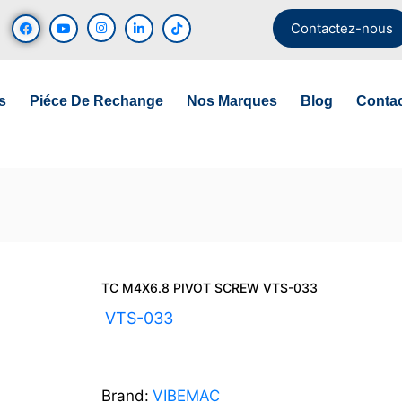
Contactez-nous
s
Piéce De Rechange
Nos Marques
Blog
Conta
TC M4X6.8 PIVOT SCREW VTS-033
UGS :
VTS-033
Brand:
VIBEMAC