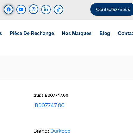
Contactez-nous
s
Piéce De Rechange
Nos Marques
Blog
Conta
truss B007747.00
UGS :
B007747.00
Brand:
Durkopp