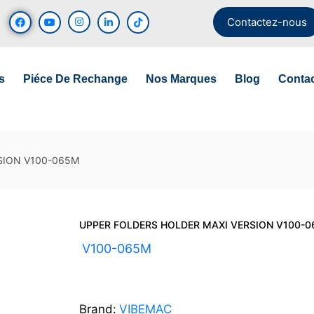
Contactez-nous
s
Piéce De Rechange
Nos Marques
Blog
Conta
SION V100-065M
UPPER FOLDERS HOLDER MAXI VERSION V100-
UGS :
V100-065M
Brand:
VIBEMAC