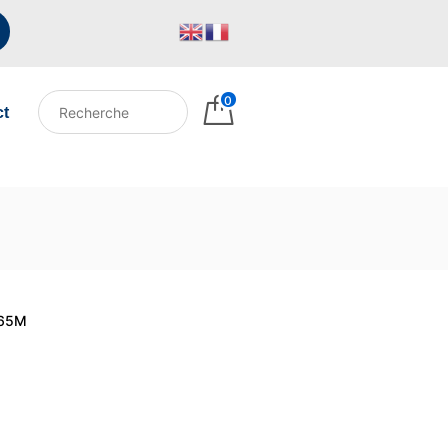
0
ct
065M