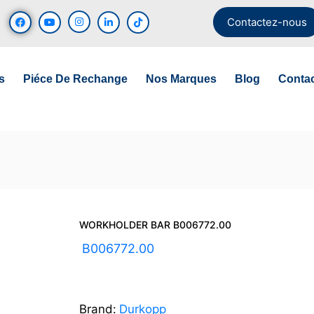
Contactez-nous
s
Piéce De Rechange
Nos Marques
Blog
Conta
WORKHOLDER BAR B006772.00
UGS :
B006772.00
Brand:
Durkopp