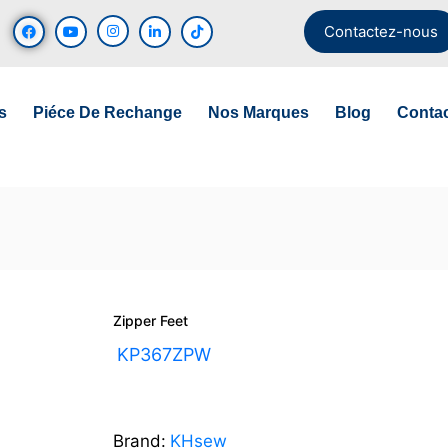
Contactez-nous
s
Piéce De Rechange
Nos Marques
Blog
Conta
Zipper Feet
UGS :
KP367ZPW
Brand:
KHsew