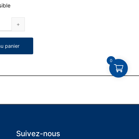
sible
au panier
0
Suivez-nous