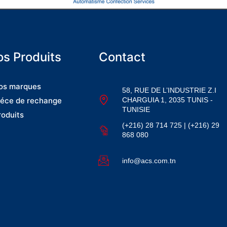
s Produits
Contact
os marques
58, RUE DE L’INDUSTRIE Z.I
CHARGUIA 1, 2035 TUNIS -
iéce de rechange
TUNISIE
roduits
(+216) 28 714 725 | (+216) 29
868 080
info@acs.com.tn