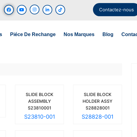
Contactez-nous
s
Piéce De Rechange
Nos Marques
Blog
Conta
SLIDE BLOCK
SLIDE BLOCK
ASSEMBLY
HOLDER ASSY
S23810001
S28828001
S23810-001
S28828-001