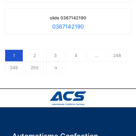
slide 0367142190
0367142190
1
2
3
4
…
248
249
250
→