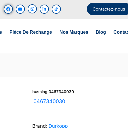
Contactez-nous
s
Piéce De Rechange
Nos Marques
Blog
Conta
bushing 0467340030
UGS :
0467340030
Brand:
Durkopp