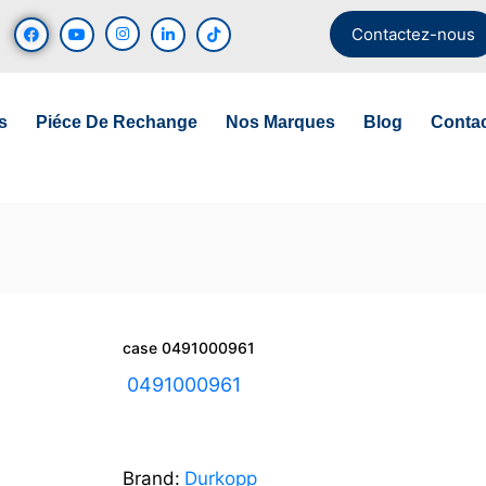
Contactez-nous
s
Piéce De Rechange
Nos Marques
Blog
Conta
case 0491000961
UGS :
0491000961
Brand:
Durkopp