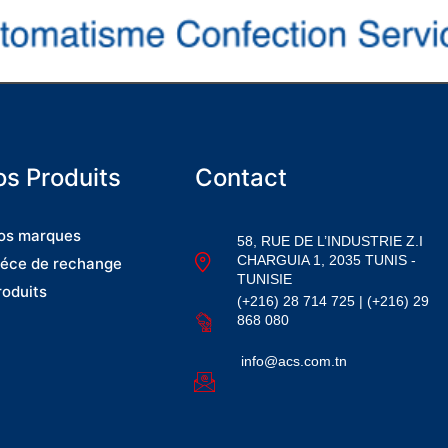
s Produits
Contact
os marques
58, RUE DE L’INDUSTRIE Z.I
CHARGUIA 1, 2035 TUNIS -
iéce de rechange
TUNISIE
roduits
(+216) 28 714 725 | (+216) 29
868 080
info@acs.com.tn