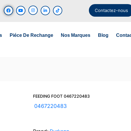
Contactez-nous
s
Piéce De Rechange
Nos Marques
Blog
Conta
FEEDING FOOT 0467220483
UGS :
0467220483