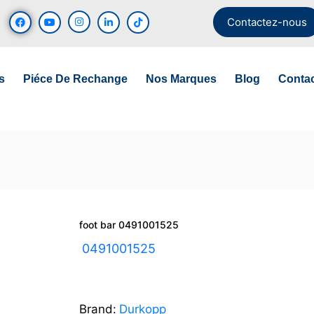
Contactez-nous
s
Piéce De Rechange
Nos Marques
Blog
Conta
foot bar 0491001525
UGS :
0491001525
Brand:
Durkopp