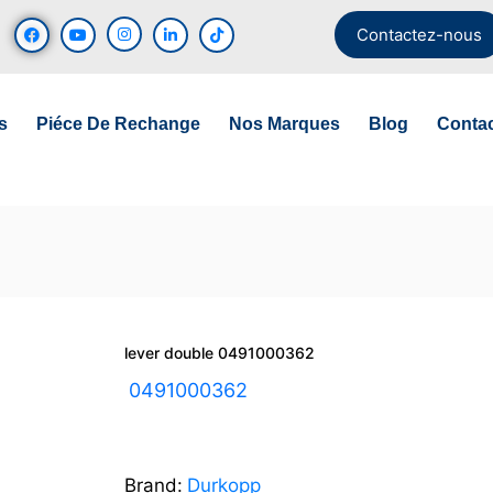
Contactez-nous
s
Piéce De Rechange
Nos Marques
Blog
Conta
lever double 0491000362
UGS :
0491000362
Brand:
Durkopp