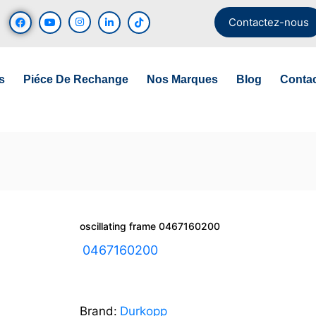
Contactez-nous
s
Piéce De Rechange
Nos Marques
Blog
Conta
oscillating frame 0467160200
UGS :
0467160200
Brand:
Durkopp