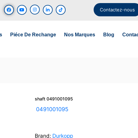
Contactez-nous
s
Piéce De Rechange
Nos Marques
Blog
Conta
shaft 0491001095
UGS :
0491001095
Brand:
Durkopp