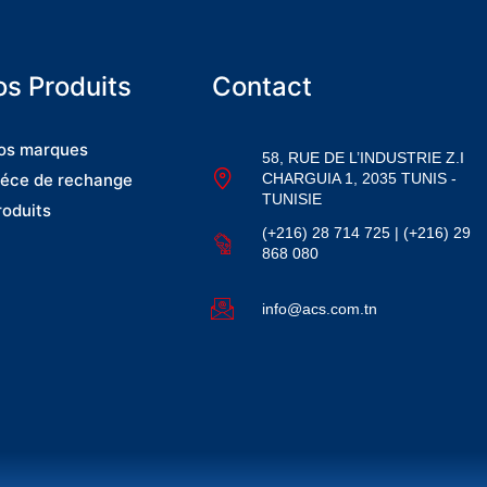
s Produits
Contact
os marques
58, RUE DE L’INDUSTRIE Z.I
CHARGUIA 1, 2035 TUNIS -
iéce de rechange
TUNISIE
roduits
(+216) 28 714 725 | (+216) 29
868 080
info@acs.com.tn