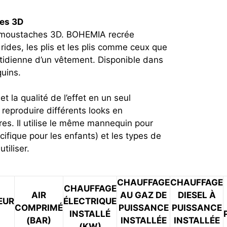
hes 3D
e moustaches 3D. BOHEMIA recrée
 rides, les plis et les plis comme ceux que
otidienne d’un vêtement. Disponible dans
quins.
t la qualité de l’effet en un seul
reproduire différents looks en
s. Il utilise le même mannequin pour
ifique pour les enfants) et les types de
tiliser.
CHAUFFAGE
CHAUFFAGE
CHAUFFAGE
AIR
AU GAZ DE
DIESEL À
EUR
ÉLECTRIQUE
COMPRIMÉ
PUISSANCE
PUISSANCE
INSTALLÉ
(BAR)
INSTALLÉE
INSTALLÉE
(KW)