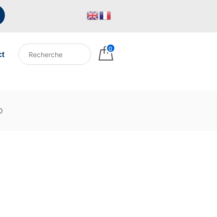
0
ct
O