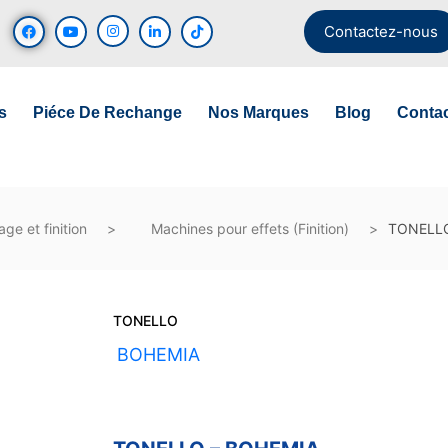
Contactez-nous
s
Piéce De Rechange
Nos Marques
Blog
Conta
ge et finition
Machines pour effets (Finition)
TONELL
TONELLO
UGS :
BOHEMIA