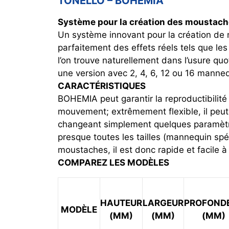
TONELLO – BOHEMIA
Système pour la création des moustac
Un système innovant pour la création d
parfaitement des effets réels tels que les
l’on trouve naturellement dans l’usure qu
une version avec 2, 4, 6, 12 ou 16 manne
CARACTÉRISTIQUES
BOHEMIA peut garantir la reproductibilité e
mouvement; extrêmement flexible, il peut 
changeant simplement quelques paramètre
presque toutes les tailles (mannequin spéc
moustaches, il est donc rapide et facile à u
COMPAREZ LES MODÈLES
HAUTEUR
LARGEUR
PROFOND
MODÈLE
(MM)
(MM)
(MM)