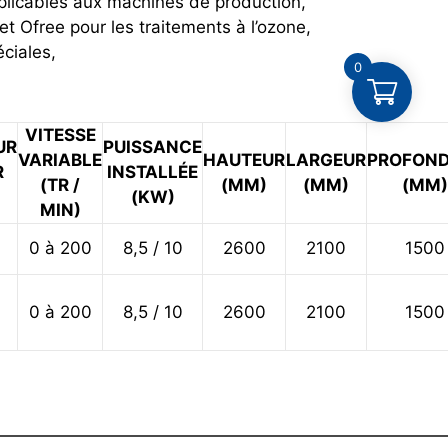
applicables aux machines de production,
 Ofree pour les traitements à l’ozone,
éciales,
0
VITESSE
UR
PUISSANCE
VARIABLE
HAUTEUR
LARGEUR
PROFON
R
INSTALLÉE
(TR /
(MM)
(MM)
(MM)
(KW)
MIN)
0 à 200
8,5 / 10
2600
2100
1500
0 à 200
8,5 / 10
2600
2100
1500