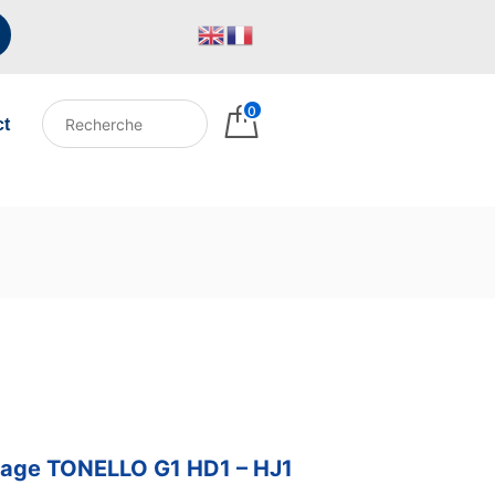
0
ct
nnage TONELLO G1 HD1 – HJ1