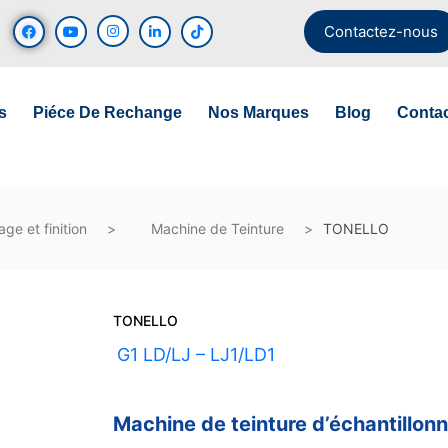
Contactez-nous
s
Piéce De Rechange
Nos Marques
Blog
Conta
ge et finition
Machine de Teinture
TONELLO
TONELLO
UGS :
G1 LD/LJ – LJ1/LD1
Machine de teinture d’échantillo