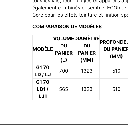
tous les kits, technologies et appareils 
également combinés ensemble: ECOfree et
Core pour les effets teinture et finition sp
COMPARAISON DE MODÈLES
VOLUME
DIAMÈTRE
PROFONDE
DU
DU
MODÈLE
DU PANIE
PANIER
PANIER
(MM)
(L)
(MM)
G1 70
700
1323
510
LD / LJ
G1 70
LD1 /
565
1323
510
LJ1